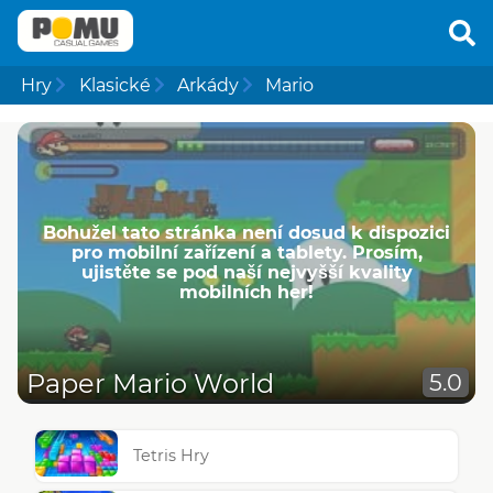
Hry
Klasické
Arkády
Mario
Bohužel tato stránka není dosud k dispozici
pro mobilní zařízení a tablety. Prosím,
ujistěte se pod naší nejvyšší kvality
mobilních her!
Paper Mario World
5.0
Tetris Hry