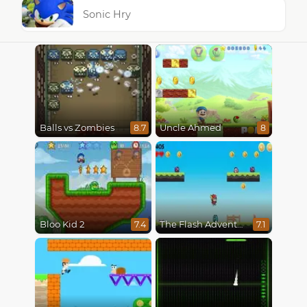
Sonic Hry
Balls vs Zombies
Uncle Ahmed
8.7
8
Bloo Kid 2
The Flash Adventures
7.4
7.1