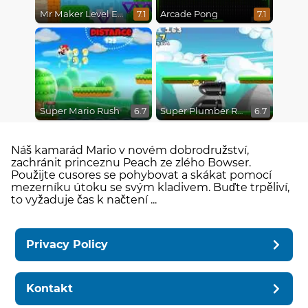
Mr Maker Level Editor
Arcade Pong
7.1
7.1
Super Mario Rush
Super Plumber Run
6.7
6.7
Náš kamarád Mario v novém dobrodružství,
zachránit princeznu Peach ze zlého Bowser.
Použijte cusores se pohybovat a skákat pomocí
mezerníku útoku se svým kladivem. Buďte trpěliví,
to vyžaduje čas k načtení ...
Privacy Policy
Kontakt