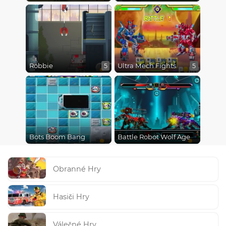
Robbie
Ultra Mech Fights
5
5
Bots Boom Bang
Battle Robot Wolf Age
Obranné Hry
Hasiči Hry
Válečné Hry