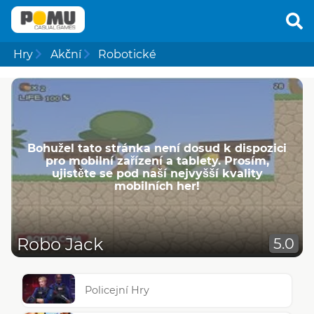
Hry
Akční
Robotické
Bohužel tato stránka není dosud k dispozici
pro mobilní zařízení a tablety. Prosím,
ujistěte se pod naší nejvyšší kvality
mobilních her!
Robo Jack
5.0
Policejní Hry