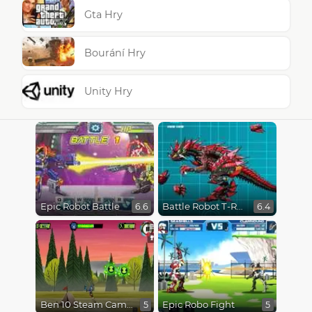
Gta Hry
Bourání Hry
Unity Hry
Epic Robot Battle
Battle Robot T-Rex Age
6.6
6.4
Ben 10 Steam Camp
Epic Robo Fight
5
5