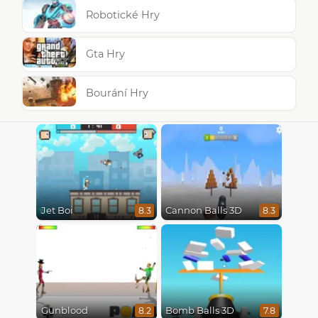
Robotické Hry
Gta Hry
Bourání Hry
Jet Boi
Cannon Balls 3D
8.3
8.3
Gunblood
Bomb Balls 3D
8.2
7.8