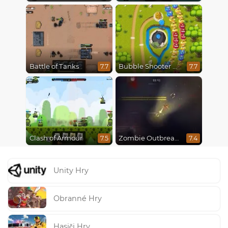
Battle of Tanks
Bubble Shooter Online
7.7
7.7
Clash of Armour
Zombie Outbreak Arena
7.5
7.4
Unity Hry
Obranné Hry
Hasiči Hry