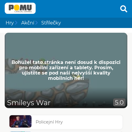
Hry
Akční
Střílečky
Bohužel tato stránka není dosud k dispozici
pro mobilní zařízení a tablety. Prosím,
ujistěte se pod naší nejvyšší kvality
mobilních her!
Smileys War
5.0
Policejní Hry