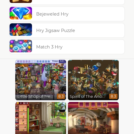
Bejeweled Hry
Hry Jigsaw Puzzle
Match 3 Hry
Little Shop of Treasures
Spirit of The Ancient Forest
8.3
8.3