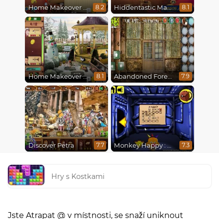
Home Makeover Hidden Object
Hiddentastic Mansion
8.2
8.1
Home Makeover 2 Hidden Object
Abandoned Forest House
8.1
7.9
Discover Petra
Monkey Happy : Stage 0112
7.7
7.3
Hry s Kostkami
Jste Atrapat @ v místnosti, se snaží uniknout