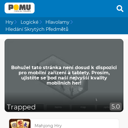
Hry
Logické
Hlavolamy
Hledání Skrytých Předmětů
Bohužel tato stránka není dosud k dispozici
pro mobilní zařízení a tablety. Prosím,
ujistěte se pod naší nejvyšší kvality
mobilních her!
Trapped
5.0
Mahjong Hry