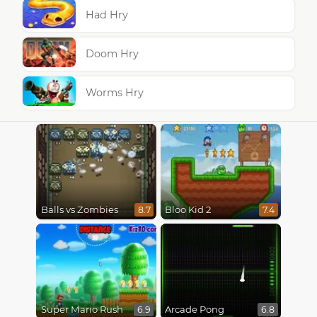
Had Hry
Doom Hry
Worms Hry
Balls vs Zombies
Bloo Kid 2
8.7
7.4
Super Mario Rush
Arcade Pong
6.9
6.8