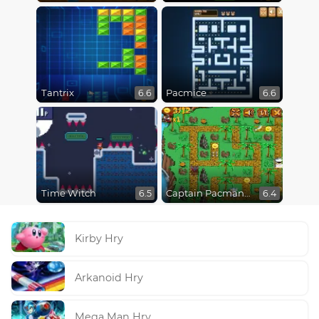
Tantrix
Pacmice
6.6
6.6
Time Witch
Captain Pacman Adventure
6.5
6.4
Kirby Hry
Arkanoid Hry
Mega Man Hry