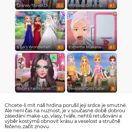
Disney Travel Diaries: City Break
Princess Girls Trip To Aspen
8.2
8.1
Elsa's Wonderland Wedding
Extreme Makeover
8.1
8.1
Sisters Fashionista Makeup
Princess Girls Safari Trip
8.1
8
Chcete-li mít náš hrdina porušil její srdce je smutné.
Ale není čas na nuznost, je v současné době dobrou
zasedání make-up, vlasy, tváře, nehtů retušování a
výběr kostýmů obnovit krásu a veselost a stručně
řečeno, začít znovu.