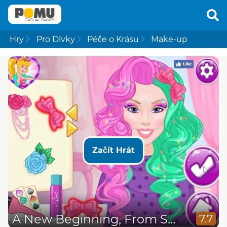
Hry
Pro Dívky
Péče o Krásu
Make-up
Začít Hrát
A New Beginning, From Sad to Fab
7.7