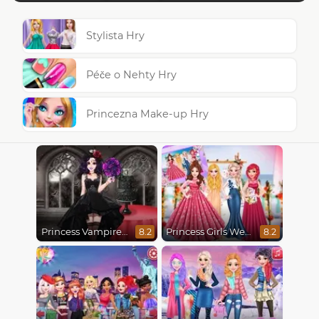
Stylista Hry
Péče o Nehty Hry
Princezna Make-up Hry
Princess Vampire Wedding Makeover
Princess Girls Wedding Trip
8.2
8.2