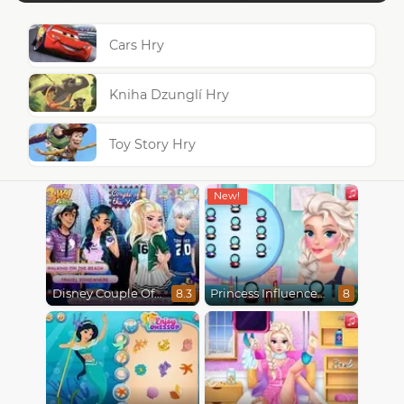
Cars Hry
Kniha Dzunglí Hry
Toy Story Hry
Disney Couple Of The Year
Princess Influencer Winter Wonderland
8.3
8