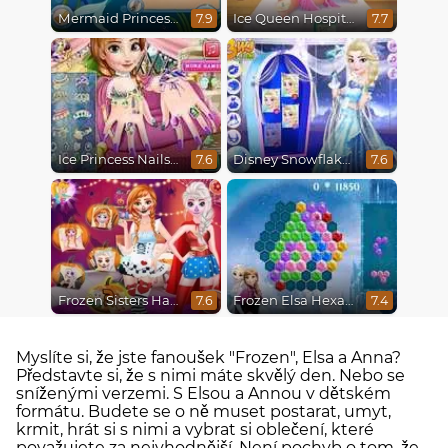
Mermaid Princesses
Ice Queen Hospital Recovery
7.9
7.7
Ice Princess Nails Spa
Disney Snowflakes Winter Ball
7.6
7.6
Frozen Sisters Halloween Party
Frozen Elsa Hexagon Puzzle
7.6
7.4
Myslíte si, že jste fanoušek "Frozen", Elsa a Anna?
Představte si, že s nimi máte skvělý den. Nebo se
sníženými verzemi. S Elsou a Annou v dětském
formátu. Budete se o ně muset postarat, umyt,
krmit, hrát si s nimi a vybrat si oblečení, které
považujete za nejvhodnější. Není pochyb o tom, že