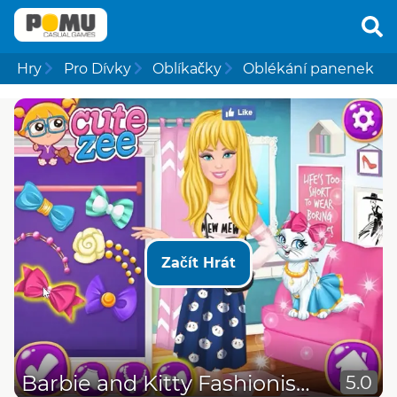
Hry
Pro Dívky
Oblíkačky
Oblékání panenek
Začít Hrát
Barbie and Kitty Fashionista
5.0