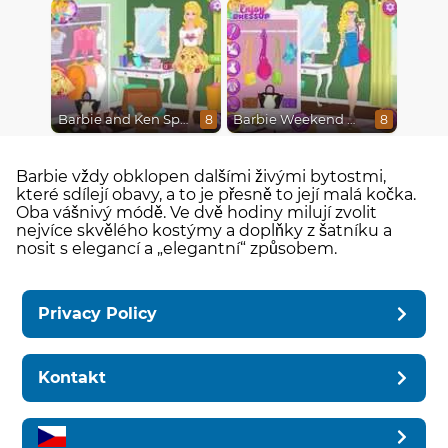
Barbie and Ken Spring City Break
Barbie Weekend Outfit
8
8
Barbie vždy obklopen dalšími živými bytostmi,
které sdílejí obavy, a to je přesně to její malá kočka.
Oba vášnivý módě. Ve dvě hodiny milují zvolit
nejvíce skvělého kostýmy a doplňky z šatníku a
nosit s elegancí a „elegantní“ způsobem.
Privacy Policy
Kontakt