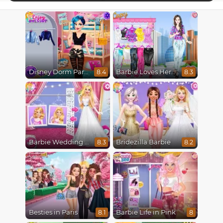
Disney Dorm Party
Barbie Loves Her Job
8.4
8.3
Barbie Wedding Fun
Bridezilla Barbie
8.3
8.2
Besties in Paris
Barbie Life in Pink
8.1
8