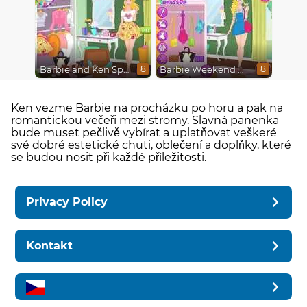
Barbie and Ken Spring City Break
Barbie Weekend Outfit
8
8
Ken vezme Barbie na procházku po horu a pak na
romantickou večeři mezi stromy. Slavná panenka
bude muset pečlivě vybírat a uplatňovat veškeré
své dobré estetické chuti, oblečení a doplňky, které
se budou nosit při každé příležitosti.
Privacy Policy
Kontakt