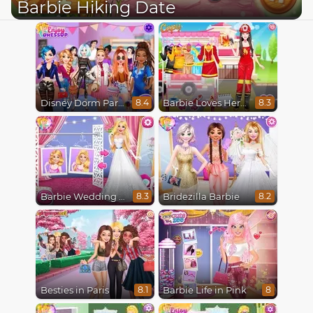
Barbie Hiking Date
Disney Dorm Party
Barbie Loves Her Job
8.4
8.3
Barbie Wedding Fun
Bridezilla Barbie
8.3
8.2
Besties in Paris
Barbie Life in Pink
8.1
8