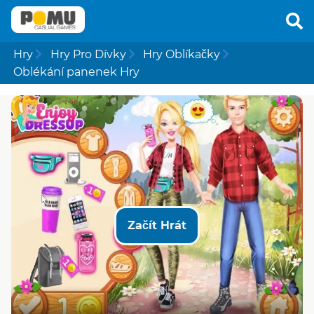
Hry
Hry Pro Dívky
Hry Oblíkačky
Oblékání panenek Hry
Začít Hrát