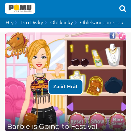
Hry
Pro Dívky
Oblíkačky
Oblékání panenek
Začít Hrát
Barbie is Going to Festival