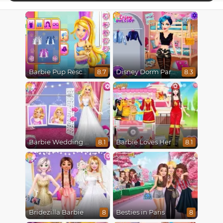
Barbie Pup Rescue
Disney Dorm Party
8.7
8.3
Barbie Wedding Fun
Barbie Loves Her Job
8.1
8.1
Bridezilla Barbie
Besties in Paris
8
8