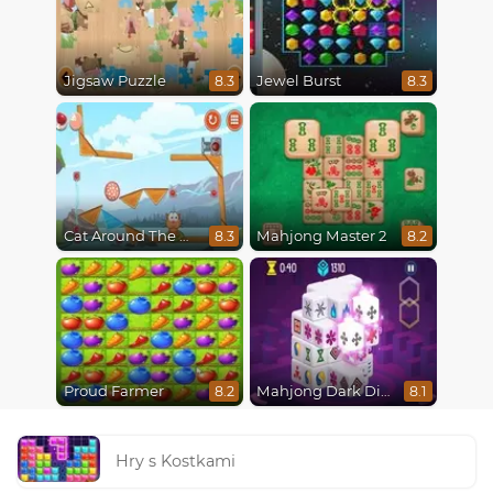
Jigsaw Puzzle
Jewel Burst
8.3
8.3
Cat Around The World
Mahjong Master 2
8.3
8.2
Proud Farmer
Mahjong Dark Dimensions
8.2
8.1
Hry s Kostkami