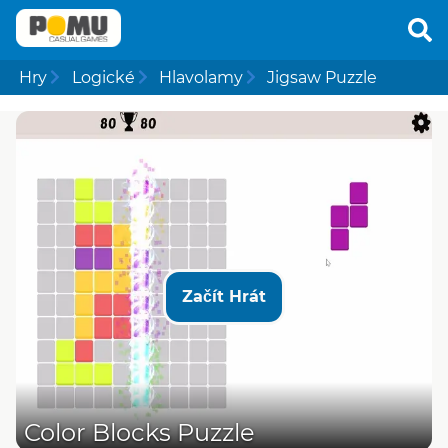
Hry
Logické
Hlavolamy
Jigsaw Puzzle
Začít Hrát
Color Blocks Puzzle