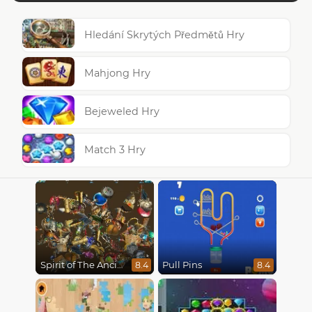
Hledání Skrytých Předmětů Hry
Mahjong Hry
Bejeweled Hry
Match 3 Hry
Spirit of The Ancient Forest
Pull Pins
8.4
8.4