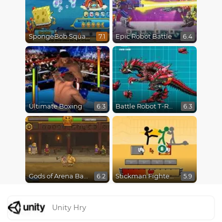
SpongeBob SquarePants : Monster Island Adventures
Epic Robot Battle
7.1
6.4
Ultimate Boxing
Battle Robot T-Rex Age
6.3
6.3
Gods of Arena Battles
Stickman Fighter Epic Battles
6.2
5.9
Unity Hry