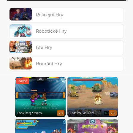
Policejní Hry
Robotické Hry
Gta Hry
Bourání Hry
Boxing Stars
Tanks Squad
7.7
7.2