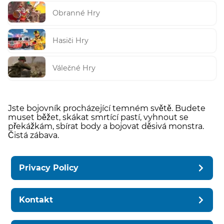
Obranné Hry
Hasiči Hry
Válečné Hry
Jste bojovník procházející temném světě. Budete
muset běžet, skákat smrtící pastí, vyhnout se
překážkám, sbírat body a bojovat děsivá monstra.
Čistá zábava.
Privacy Policy
Kontakt