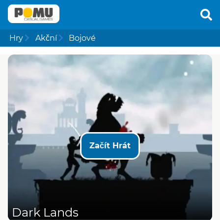
Hry
Akční
Bojové
Začít Hrát
Dark Lands