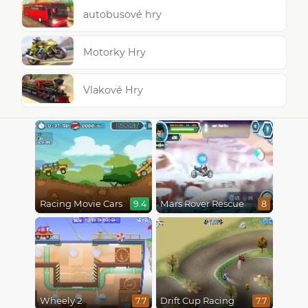
autobusové hry
Motorky Hry
Vlakové Hry
Racing Movie Cars
Mars Rover Rescue
9.4
8
Wheely 2
Drift Cup Racing
7.7
7.7