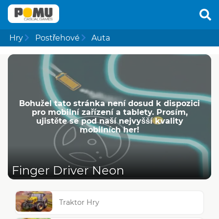
Hry
Postřehové
Auta
Bohužel tato stránka není dosud k dispozici
pro mobilní zařízení a tablety. Prosím,
ujistěte se pod naší nejvyšší kvality
mobilních her!
Finger Driver Neon
Traktor Hry