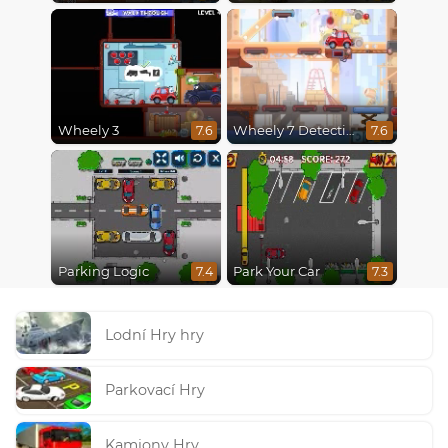
Wheely 3
Wheely 7 Detective
7.6
7.6
Parking Logic
Park Your Car
7.4
7.3
Lodní Hry hry
Parkovací Hry
Kamiony Hry