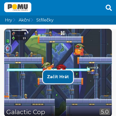
Hry
Akční
Střílečky
Začít Hrát
Galactic Cop
5.0