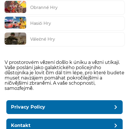
Obranné Hry
Hasiči Hry
Válečné Hry
V prostorovém vězení došlo k úniku a vězni utíkají.
Vaše poslání jako galaktického policejního
důstojníka je lovit čím dál tím lépe, pro které budete
muset navzájem pomáhat pokročilejšími a
ničivějšími zbraněmi. A vaše schopnosti,
samozřejmě.
Privacy Policy
Kontakt