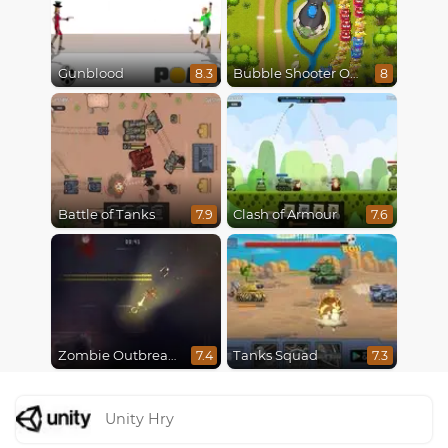
Gunblood
Bubble Shooter Online
8.3
8
Battle of Tanks
Clash of Armour
7.9
7.6
Zombie Outbreak Arena
Tanks Squad
7.4
7.3
Unity Hry