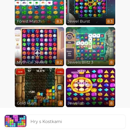
Forest Match
Jewel Burst
8.3
8.3
Mythical Jewels
Jewels Blitz 3
8.2
8
Gold Rush
Jewelish
8
8
Hry s Kostkami