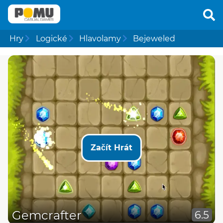
Hry
Logické
Hlavolamy
Bejeweled
Začít Hrát
Gemcrafter
6.5