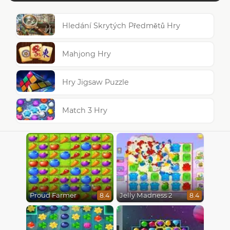
Hledání Skrytých Předmětů Hry
Mahjong Hry
Hry Jigsaw Puzzle
Match 3 Hry
Proud Farmer
Jelly Madness 2
8.4
8.4