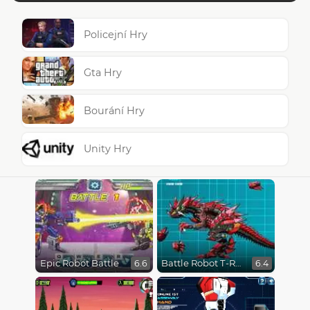
Policejní Hry
Gta Hry
Bourání Hry
Unity Hry
Epic Robot Battle
Battle Robot T-Rex Age
6.6
6.4