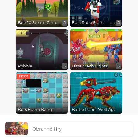
Ben 10 Steam Camp
Epic Robo Fight
5
5
Robbie
Ultra Mech Fights
5
5
Bots Boom Bang
Battle Robot Wolf Age
Obranné Hry