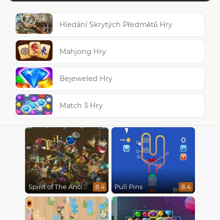
Hledání Skrytých Předmětů Hry
Mahjong Hry
Bejeweled Hry
Match 3 Hry
Spirit of The Ancient Forest
Pull Pins
8.4
8.4