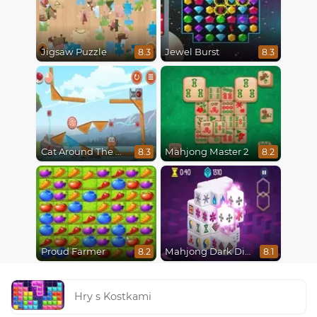
Jigsaw Puzzle
Jewel Burst
8.3
8.3
Cat Around The World
Mahjong Master 2
8.3
8.2
Proud Farmer
Mahjong Dark Dimensions
8.2
8.1
Hry s Kostkami