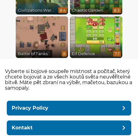
Civilizations Wars Master Edition
Chaotic Garden
8.4
8.3
Battle of Tanks
Elf Defence
8
7.7
Vyberte si bojové soupeře místnost a počítač, který
chcete bojovat a ze všech koutů světa neuvěřitelné
bitvě. Máte pět zbraní na výběr, mačetou, bazukou a
samopaly.
Privacy Policy
Kontakt