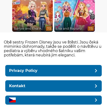
Barbie and Elsa Autumn Patterns
Elsa and Rapunzel Princess Rivalry
7.5
7.5
Obě sestry Frozen Disney jsou ve štěstí. Jsou čeká
miminko dohromady, takže se podělit o návštěvu u
pediatra a výběru vhodného šatníku vašim
potřebám, která neubírá jim eleganci.
Privacy Policy
Kontakt