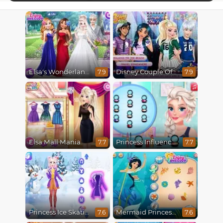
Elsa's Wonderland Wedding
Disney Couple Of The Year
7.9
7.9
Elsa Mall Mania
Princess Influencer Winter Wonderland
7.7
7.7
Princess Ice Skating Adventure
Mermaid Princesses
7.6
7.6