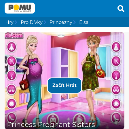
Hry
Pro Dívky
Princezny
Elsa
Začít Hrát
Princess Pregnant Sisters