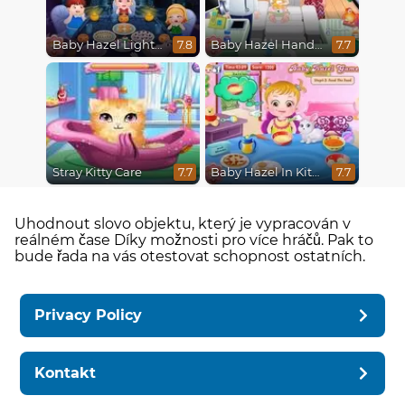
Baby Hazel Lighthouse Adventure
Baby Hazel Hand Fracture
7.8
7.7
Stray Kitty Care
Baby Hazel In Kitchen
7.7
7.7
Uhodnout slovo objektu, který je vypracován v
reálném čase Díky možnosti pro více hráčů. Pak to
bude řada na vás otestovat schopnost ostatních.
Privacy Policy
Kontakt