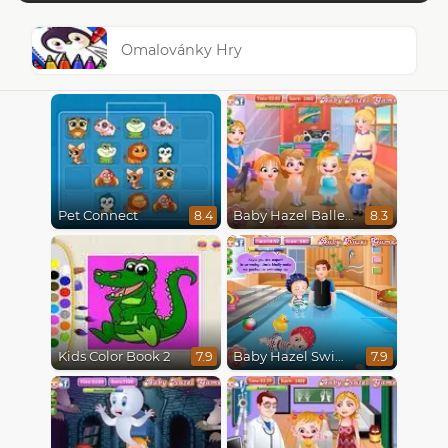
Omalovánky Hry
Pet Connect
Baby Hazel Ballerina Dance
8.4
8.3
Kids Color Book 2
Baby Hazel Swimming
7.9
7.9