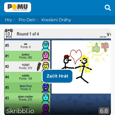
Hry
Pro Deti
Kreslení Dráhy
Začít Hrát
Skribbl.io
6.8