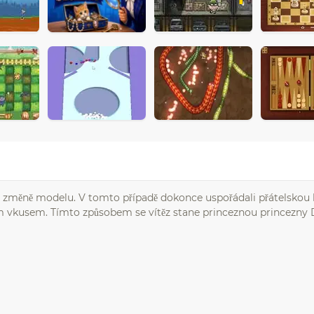
ke změně modelu. V tomto případě dokonce uspořádali přátelskou 
pším vkusem. Tímto způsobem se vítěz stane princeznou princezny 