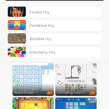
Escape Hry
Paměťové Hry
Bludiště Hry
Hlavolamy Hry
Word Finder
The Hangman Game Scrawl
8.1
7.9