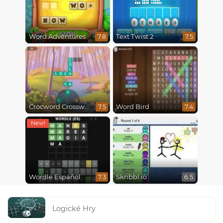
Word Adventures
Text Twist 2
7.8
7.5
Crocword Crossword
Word Bird
7.5
7.4
Wordle Español
Skribbl.io
7.3
6.5
Logické Hry