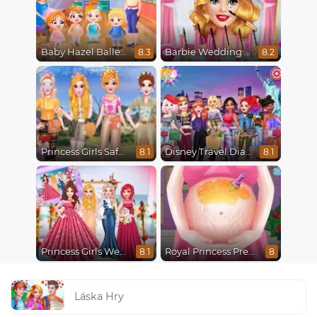
Baby Hazel Ballerina Dance
Barbie Wedding Fun
8.3
8.2
Princess Girls Safari Trip
Disney Travel Diaries: City Break
8.1
8.1
Princess Girls Wedding Trip
Royal Princess Pregnant
8.1
8
Láska Hry