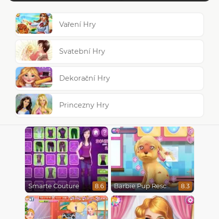
Vaření Hry
Svatební Hry
Dekorační Hry
Princezny Hry
Smarte Couture
Barbie Pup Rescue
8.6
8.3