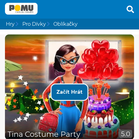
Hry
Pro Dívky
Oblíkačky
Začít Hrát
Tina Costume Party
5.0