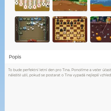
Popis
To bude perfektní letní den pro Tina. Ponoříme a večer úča
náležitě užil, pokud se postarat o Tina vypadá nejlepší vzhl