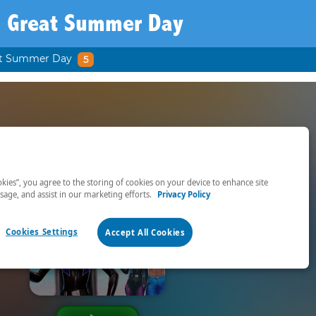
a Great Summer Day
at Summer Day
5