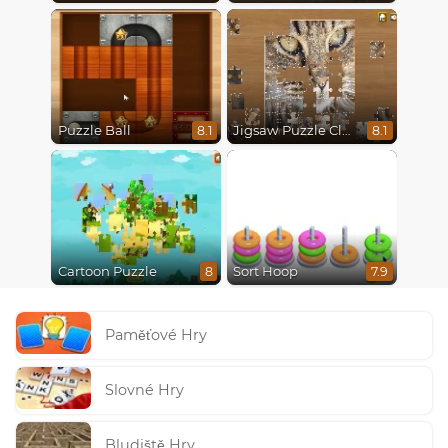
Puzzle Ball
Jigsaw Puzzle Classic
8.1
8.1
Cartoon Puzzle
Sort Hoop
8
7.9
Paměťové Hry
Slovné Hry
Bludiště Hry