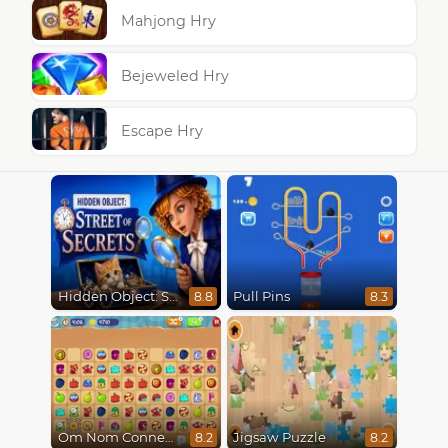
Mahjong Hry
Bejeweled Hry
Escape Hry
Hidden Object: Street Of Secrets
Pull Pins
8.8
8.3
Om Nom Connect Classic
Jigsaw Puzzle
8.2
8.2