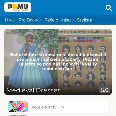
Hry
Pro Dívky
Péče o Krásu
Stylista
Bohužel tato stránka není dosud k dispozici
pro mobilní zařízení a tablety. Prosím,
ujistěte se pod naší nejvyšší kvality
mobilních her!
Medieval Dresses
5.0
Péče o Nehty Hry