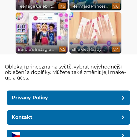
Teenage Celebrity Rivalry
Mermaid Princesses
7.6
7.6
Barbie's Instagram Life
Ellie Get Ready With Me 2
7.5
7.4
Oblékají princezna na světě, vybrat nejvhodnější
oblečení a doplňky. Můžete také změnit její make-
up a účes.
Privacy Policy
Kontakt