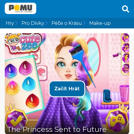
Hry
Pro Dívky
Péče o Krásu
Make-up
Začít Hrát
The Princess Sent to Future