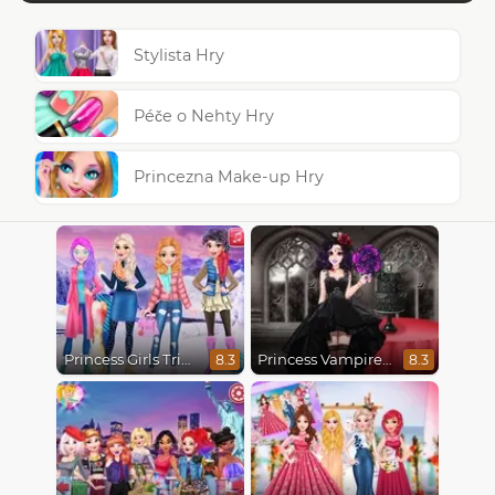
Stylista Hry
Péče o Nehty Hry
Princezna Make-up Hry
Princess Girls Trip To Aspen
Princess Vampire Wedding Makeover
8.3
8.3