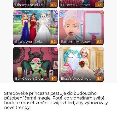
Disney Travel Diaries: City Break
Princess Girls Wedding Trip
8.3
8.3
Elsa's Wonderland Wedding
Extreme Makeover
8.2
8.1
Evil Queen Glass Skin Routine #Influencer
Eliza's Wedding Planner
8.1
8.1
Středověké princezna cestuje do budoucího
působení černé magie. Poté, co v dnešním světě,
budete muset změnit svůj vzhled, aby vyhovovaly
nové trendy.