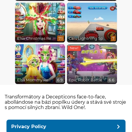
Elsa Christmas Real Haircuts
Cars Lightning Speed
7.1
7
Elsa Mommy Real Makeover
Epic Robot Battle
6.9
6.6
Transformátory a Decepticons face-to-face,
abollándose na bázi popílku údery a stává své stroje
s pomocí silných zbraní. Wild One!.
Privacy Policy