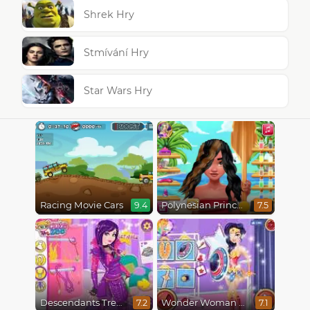
Shrek Hry
Stmívání Hry
Star Wars Hry
Racing Movie Cars
Polynesian Princess Real Haircuts
9.4
7.5
Descendants Trendsetters
Wonder Woman Fashion Event
7.2
7.1