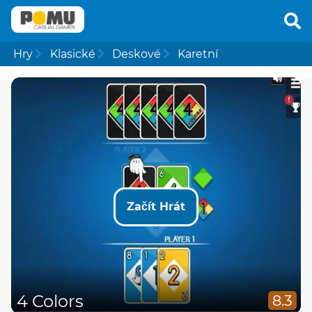
Hry
Klasické
Deskové
Karetní
Začít Hrát
4 Colors
8.3