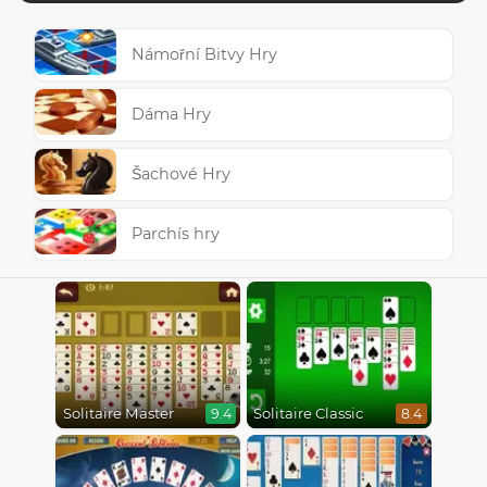
Námořní Bitvy Hry
Dáma Hry
Šachové Hry
Parchís hry
Solitaire Master
Solitaire Classic
9.4
8.4