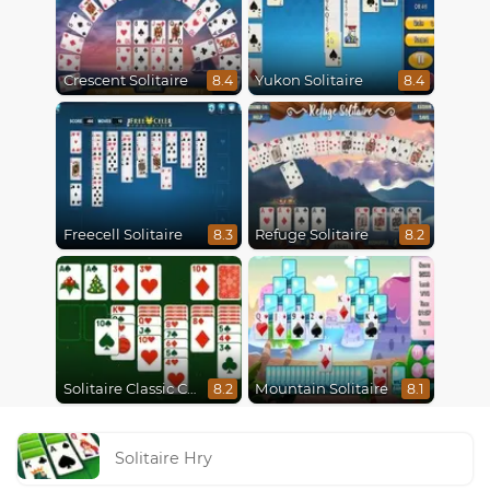
Crescent Solitaire
Yukon Solitaire
8.4
8.4
Freecell Solitaire
Refuge Solitaire
8.3
8.2
Solitaire Classic Christmas
Mountain Solitaire
8.2
8.1
Solitaire Hry