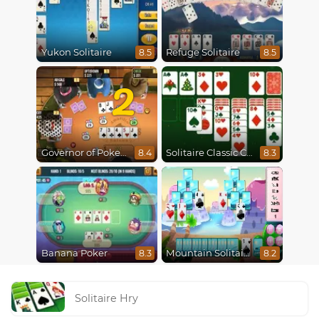
Yukon Solitaire
Refuge Solitaire
8.5
8.5
2
Governor of Poker 2
Solitaire Classic Christmas
8.4
8.3
Banana Poker
Mountain Solitaire
8.3
8.2
Solitaire Hry