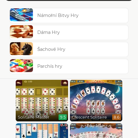
Námořní Bitvy Hry
Dáma Hry
Šachové Hry
Parchís hry
Solitaire Master
Crescent Solitaire
9.5
8.6