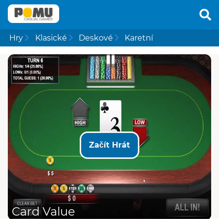
Hry
Klasické
Deskové
Karetní
Začít Hrát
Card Value