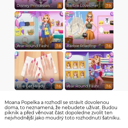
Disney Princesses Runway Show
Barbie Loves Her Job
8
7.9
Year Round Fashionista Rapunzel
Barbie Roadtrip Adventure
7.8
7.6
Ellie Get Ready With Me 2
Year Round Fashionista Belle
7.6
7.6
Moana Popelka a rozhodl se strávit dovolenou
doma, to neznamená, že nebudete užívat. Budou
piknik a před věnovat část dopoledne zvolit ten
nejvhodnější jako moudrý toto rozhodnutí šatníku.