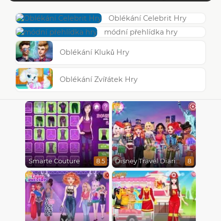
Oblékání Celebrit Hry
módní přehlídka hry
Oblékání Kluků Hry
Oblékání Zvířátek Hry
Smarte Couture
Disney Travel Diaries: City Break
8.5
8