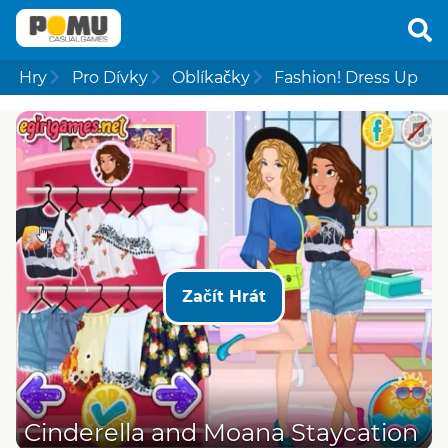
Hry
Pro Dívky
Oblíkačky
Fashion! Dress Up
Začít Hrát
Cinderella and Moana Staycation