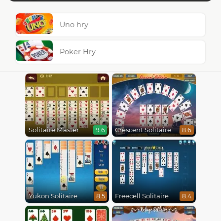
Uno hry
Poker Hry
Solitaire Master
Crescent Solitaire
9.6
8.6
Yukon Solitaire
Freecell Solitaire
8.5
8.4