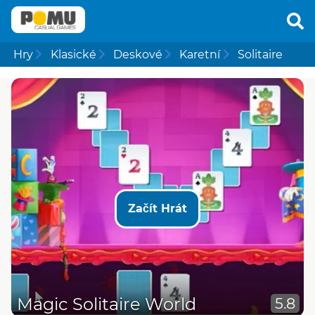
Hry
Klasické
Deskové
Karetní
Solitaire
Začít Hrát
Magic Solitaire World
5.8