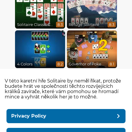
Solitaire Classic Christmas
Refuge Solitaire
8.3
8.3
2
4 Colors
Governor of Poker 2
8.2
8.1
V této karetní hře Solitaire by neměl říkat, protože
budete hrát ve společnosti těchto rozvíjejících
králíků zavírače, které vám pomohou se hromadí
mince a vyhrát několik her je to možné.
Privacy Policy