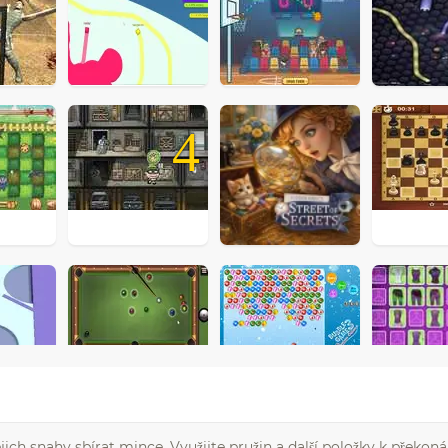
4
ch snahy sbírat mince. Využijte pružin a další položky k překoná