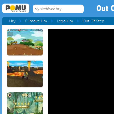
Out 
Hry
Filmové Hry
Lego Hry
Out Of Step