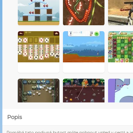
Popis
Pomáhá tato podivná bytost může pohnout vpřed v cestě a jeji