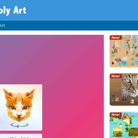
oly Art
Art