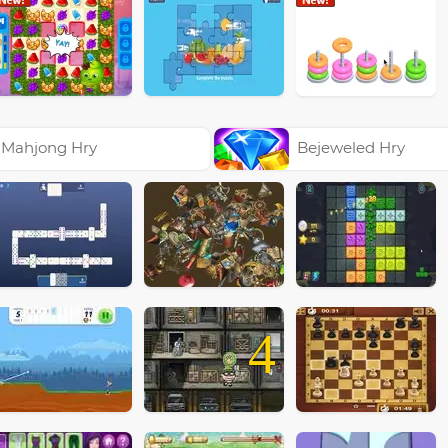
Mahjong Hry
Bejeweled Hry
4