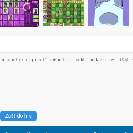
ch posunutím fragmentů, dokud to, co vidíte, nedává smysl. Užijte 
Zpět do hry