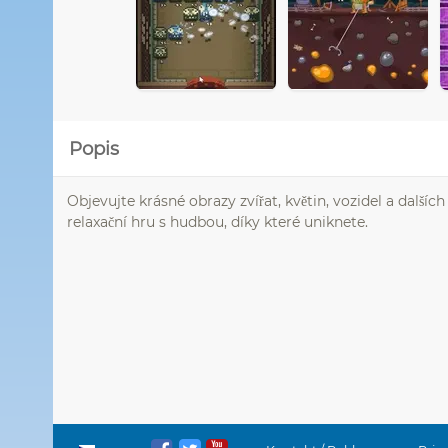
Popis
Objevujte krásné obrazy zvířat, květin, vozidel a další
relaxační hru s hudbou, díky které uniknete.