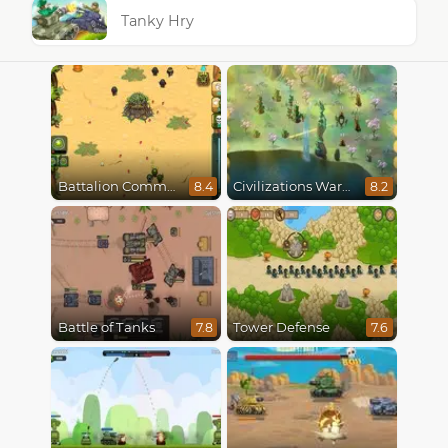
Tanky Hry
Battalion Commander
Civilizations Wars Master Edition
8.4
8.2
Battle of Tanks
Tower Defense
7.8
7.6