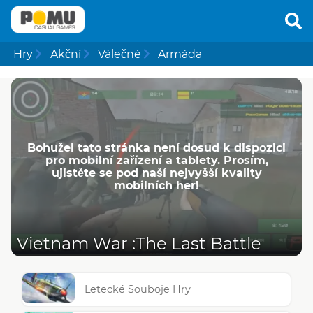
Hry
Akční
Válečné
Armáda
Bohužel tato stránka není dosud k dispozici
pro mobilní zařízení a tablety. Prosím,
ujistěte se pod naší nejvyšší kvality
mobilních her!
Vietnam War :The Last Battle
Letecké Souboje Hry