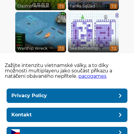
Clash of Armour
Tanks Squad
7.5
7.3
Warship Wreck
Sea Battleship
7.3
7.2
Zažijte intenzitu vietnamské války, a to díky
možnosti multiplayeru jako součást příkazu a
natáčení obávaného nepřítele.
pacogames
Privacy Policy
Kontakt