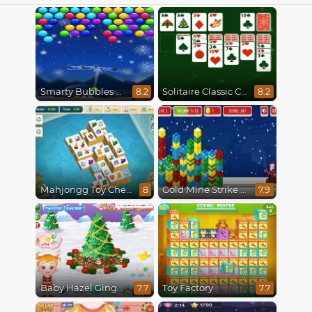
Smarty Bubbles X-Mas Edition
Solitaire Classic Christmas
8.2
8.2
Mahjongg Toy Chest
Gold Mine Strike Christmas
8
7.9
Baby Hazel Gingerbread House
Toy Factory
7.7
7.7