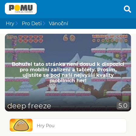
Hry
Pro Deti
Vánoční
Bohužel tato stránka není dosud k dispozici
pro mobilní zařízení a tablety. Prosím,
ujistěte se pod naší nejvyšší kvality
mobilních her!
deep freeze
5.0
Hry Pou