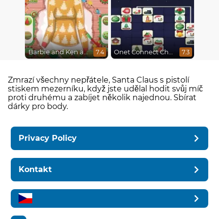
Barbie and Ken a Perfect Christmas
Onet Connect Christmas
7.4
7.3
Zmrazí všechny nepřátele, Santa Claus s pistolí
stiskem mezerníku, když jste udělal hodit svůj míč
proti druhému a zabíjet několik najednou. Sbírat
dárky pro body.
Privacy Policy
Kontakt