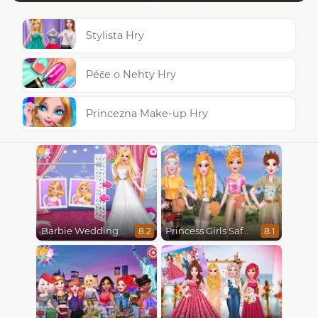
Stylista Hry
Péče o Nehty Hry
Princezna Make-up Hry
Barbie Wedding Fun
Princess Girls Safari Trip
8.2
8.1