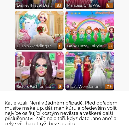
Disney Travel Diaries: City Break
Princess Girls Wedding Trip
8.1
8.1
Eliza's Wedding Planner
Baby Hazel Fairyland Ballet
8
8
Sisters Fashionista Makeup
Elsa's Wonderland Wedding
8
7.9
Katie vzali. Není v žádném případě. Před obřadem,
musíte make up, dát manikúru a především volit
nejvíce oslňující kostým nevěsta a veškeré další
příslušenství. Zářit na oltáři, když dáte „ano ano“ a
celý svět házet rýži bez soucitu.