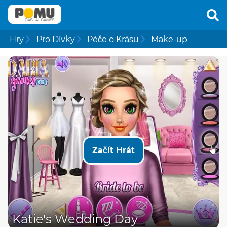
Hry
Pro Dívky
Péče o Krásu
Make-up
Začít Hrát
Katie's Wedding Day