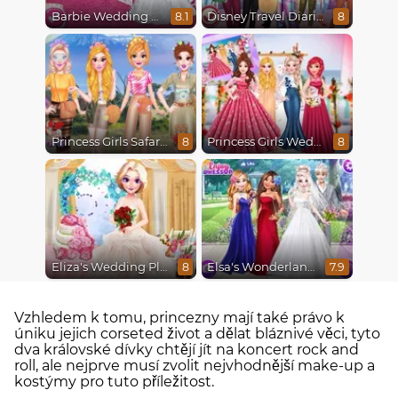
Barbie Wedding Fun
Disney Travel Diaries: City Break
8.1
8
Princess Girls Safari Trip
Princess Girls Wedding Trip
8
8
Eliza's Wedding Planner
Elsa's Wonderland Wedding
8
7.9
Vzhledem k tomu, princezny mají také právo k
úniku jejich corseted život a dělat bláznivé věci, tyto
dva královské dívky chtějí jít na koncert rock and
roll, ale nejprve musí zvolit nejvhodnější make-up a
kostýmy pro tuto příležitost.