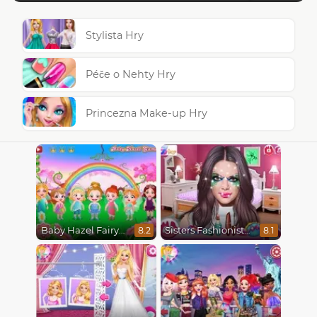
Stylista Hry
Péče o Nehty Hry
Princezna Make-up Hry
Baby Hazel Fairyland Ballet
Sisters Fashionista Makeup
8.2
8.1