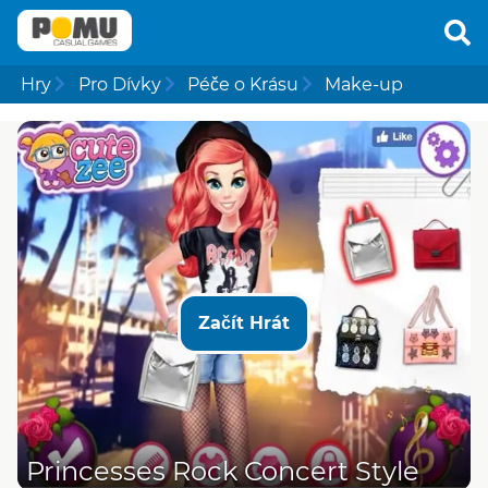
Hry
Pro Dívky
Péče o Krásu
Make-up
Začít Hrát
Princesses Rock Concert Style