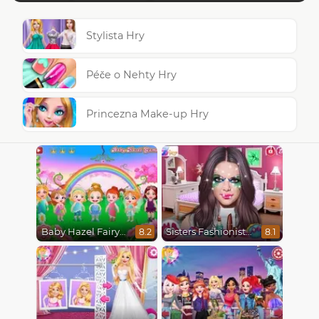
Stylista Hry
Péče o Nehty Hry
Princezna Make-up Hry
Baby Hazel Fairyland Ballet
Sisters Fashionista Makeup
8.2
8.1