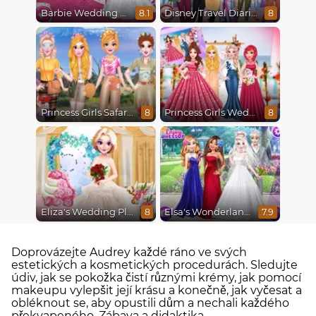
Barbie Wedding Fun
Disney Travel Diaries: City Break
8.1
8
Princess Girls Safari Trip
Princess Girls Wedding Trip
8
8
Eliza's Wedding Planner
Elsa's Wonderland Wedding
8
7.9
Doprovázejte Audrey každé ráno ve svých
estetických a kosmetických procedurách. Sledujte
údiv, jak se pokožka čistí různými krémy, jak pomocí
makeupu vylepšit její krásu a konečně, jak vyčesat a
obléknout se, aby opustili dům a nechali každého
překvapeného. Zábava a didaktika.