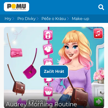
Hry
Pro Dívky
Péče o Krásu
Make-up
Začít Hrát
Audrey Morning Routine