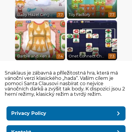
Baby Hazel Gingerbread House
Toy Factory
7.7
7.7
Barbie and Ken a Perfect Christmas
Onet Connect Christmas
7.4
7.3
Snaklaus je zábavná a příležitostná hra, která má
vánoční verzi klasického „hada“. Vaším cílem je
pomoci Santa Clausovi nasbírat co nejvíce
vánočních dárků a zvýšit tak body. K dispozici jsou 2
herní režimy, klasický režim a tvrdý režim.
Privacy Policy