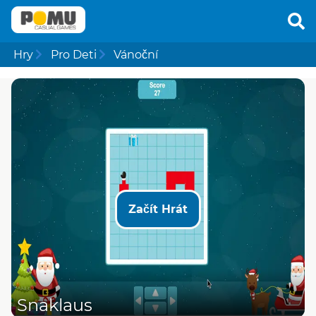
Hry
Pro Deti
Vánoční
Začít Hrát
Snaklaus