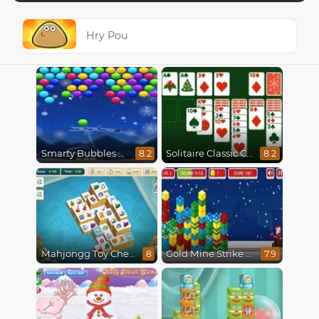
Hry Pou
Smarty Bubbles X-Mas Edition
Solitaire Classic Christmas
8.2
8.2
Mahjongg Toy Chest
Gold Mine Strike Christmas
8
7.9